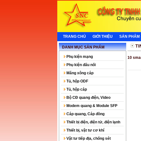
TRANG CHỦ
GIỚI THIỆU
SẢN PHẨM 
TI
DANH MỤC SẢN PHẨM
Phụ kiện mạng
10 sma
Phụ kiện đấu nối
Măng xông cáp
Tủ, hộp ODF
Tủ, hộp cáp
Bộ CĐ quang điện, Video
Modem quang & Module SFP
Cáp quang, Cáp đồng
Thiết bị điện, điện tử, điện lạnh
Thiết bị, vật tư cơ khí
Vật tư tiếp địa, chống sét