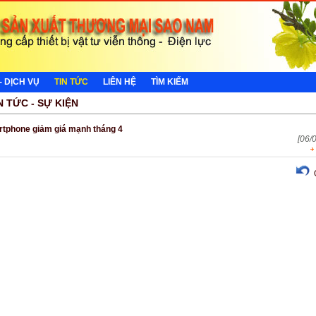
- DỊCH VỤ
TIN TỨC
LIÊN HỆ
TÌM KIẾM
N TỨC - SỰ KIỆN
rtphone giảm giá mạnh tháng 4
[06/
Q