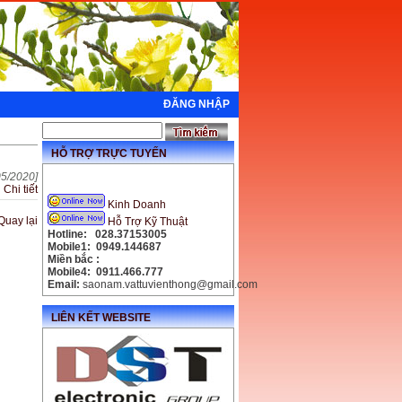
ĐĂNG NHẬP
HỖ TRỢ TRỰC TUYẾN
05/2020]
Chi tiết
Kinh Doanh
uay lại
Hỗ Trợ Kỹ Thuật
Hotline: 028.37153005
Mobile1: 0949.144687
Miền bắc :
Mobile4: 0911.466.777
Email:
saonam.vattuvienthong@gmail.com
LIÊN KẾT WEBSITE