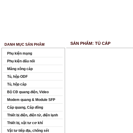
TRANG CHỦ
GIỚI THIỆU
SẢN PHẨM - DỊCH VỤ
TIN TỨC
LIÊN 
SẢN PHẨM: TỦ CÁP
DANH MỤC SẢN PHẨM
Phụ kiện mạng
Phụ kiện đấu nối
Măng xông cáp
Tủ, hộp ODF
Tủ, hộp cáp
Bộ CĐ quang điện, Video
Modem quang & Module SFP
Cáp quang, Cáp đồng
Thiết bị điện, điện tử, điện lạnh
Thiết bị, vật tư cơ khí
Vật tư tiếp địa, chống sét