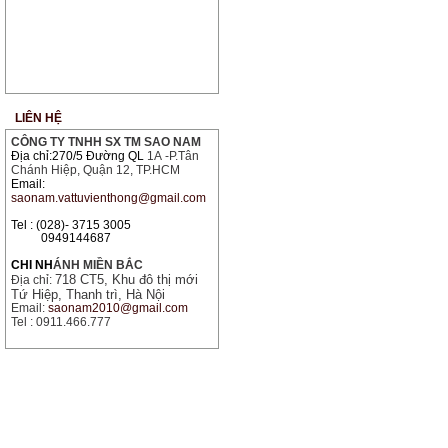
LIÊN HỆ
CÔNG TY TNHH SX TM SAO NAM
Địa chỉ:270/5 Đường QL
1A
-P.Tân
Chánh Hiệp, Quận 12, TP.HCM
Email:
saonam.vattuvienthong@gmail.com
Tel : (028)- 3715 3005
0949144687
CHI NH
ÁNH MIỀN BẮC
718 CT5, Khu đô thị mới
Địa chỉ:
Tứ Hiệp, Thanh trì, Hà Nội
Email:
saonam2010@gmail.com
Tel : 0911.466.777