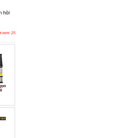
 hồi 
t xem: 25
gọn
80