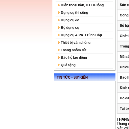
Sản x
Điện thoại bàn, ĐT Di động
Dụng cụ thi công
Công 
Dụng cụ đo
Số b
Bộ dụng cụ
Dụng cụ & PK T.Hình Cáp
Chất 
Thiết bị văn phòng
Trọng
Thang nhôm rút
Mã s
Bảo hộ lao động
Quà tặng
Chiều
Bảo 
TIN TỨC - SỰ KIỆN
Kích 
Độ dà
Tải t
THANG
Thang 
biệt vớ