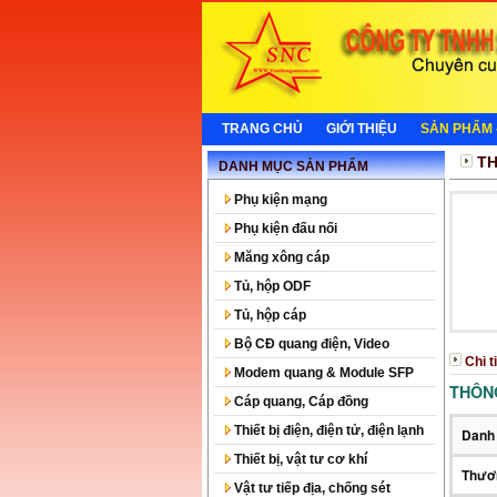
TRANG CHỦ
GIỚI THIỆU
SẢN PHẨM 
TH
DANH MỤC SẢN PHẨM
Phụ kiện mạng
Phụ kiện đấu nối
Măng xông cáp
Tủ, hộp ODF
Tủ, hộp cáp
Bộ CĐ quang điện, Video
Chi t
Modem quang & Module SFP
THÔN
Cáp quang, Cáp đồng
Thiết bị điện, điện tử, điện lạnh
Danh
Thiết bị, vật tư cơ khí
Thươ
Vật tư tiếp địa, chống sét