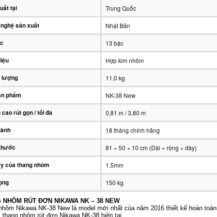
uất tại
Trung Quốc
nghệ sản xuất
Nhật Bản
ậc
13 bậc
liệu
Hợp kim nhôm
 lượng
11,0 kg
ản phẩm
NK-38 New
 cao rút gọn / tối đa
0,81 m / 3,80 m
hành
18 tháng chính hãng
thước
81 × 50 × 10 cm (Dài × rộng × dày)
y của thang nhôm
1.5mm
rọng
150 kg
 NHÔM RÚT ĐƠN NIKAWA NK – 38 NEW
nhôm Nikawa NK-38 New
là model mới nhất của năm 2016 thiết kế hoàn toàn
i thang nhôm rút đơn Nikawa NK-38 hiện tại.