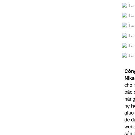
Côn
Nika
cho 
bảo 
hàng
hệ 
h
giao
để đ
webs
sản 