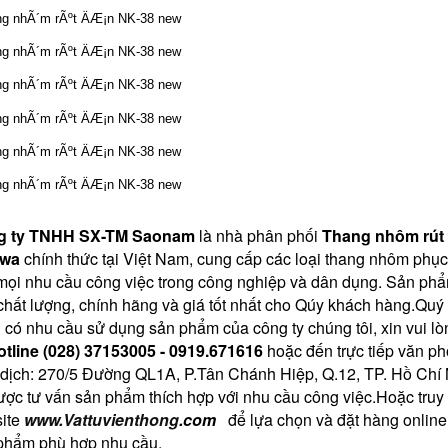
g ty TNHH SX-TM Saonam
 là nhà phân phối 
Thang nhôm rút 
wa 
chính thức tại Việt Nam,
 cung cấp các loại thang nhôm phục 
mọi nhu cầu công việc trong công nghiệp và dân dụng. Sản ph
chất lượng, chính hãng và giá tốt nhất cho Qúy khách hàng.
Quý 
 có nhu cầu sử dụng sản phẩm của công ty chúng tôi, xin vui lòn
otline (028) 37153005 - 0919.671616
 hoặc đến trực tiếp văn ph
 dịch: 270/5 Đường QL1A, P.Tân Chánh Hiệp, Q.12, TP. Hồ Chí 
ược tư vấn sản phẩm thích hợp với nhu cầu công việc.
Hoặc truy 
ite 
www.
Vattuvienthong
.com
   để lựa chọn và đặt hàng online
phẩm phù hợp nhu cầu.