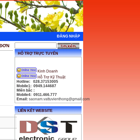
ĐĂNG NHẬP
 ĐƠN
HỖ TRỢ TRỰC TUYẾN
Kinh Doanh
Hỗ Trợ Kỹ Thuật
Hotline: 028.37153005
Mobile1: 0949.144687
Miền bắc :
Mobile4: 0911.466.777
Email:
saonam.vattuvienthong@gmail.com
LIÊN KẾT WEBSITE