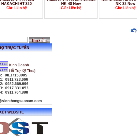
HAKACHI HT-320
NK-48 New
NK-32 New
Giá: Liên hệ
Giá: Liên hệ
Giá: Liên hệ
RỢ TRỰC TUYẾN
Kinh Doanh
Hỗ Trợ Kỹ Thuật
ne: 08.37153005
1: 0911.723.666
e2: 0982.669.996
e3: 0917.331.053
4: 0911.764.888
@vienthongsaonam.com
 KẾT WEBSITE