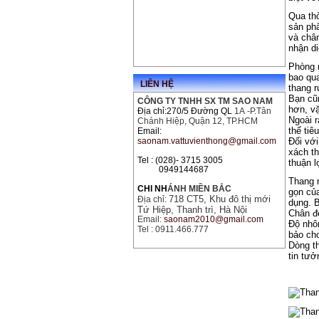
Qua thờ
sản phẩ
và châ
nhận d
Phòng n
bao qu
LIÊN HỆ
thang r
Bạn cũn
CÔNG TY TNHH SX TM SAO NAM
hơn, vặ
Địa chỉ:270/5 Đường QL
1A
-P.Tân
Ngoài 
Chánh Hiệp, Quận 12, TP.HCM
thế tiê
Email:
saonam.vattuvienthong@gmail.com
Đối với
xách t
Tel : (028)- 3715 3005
thuận l
0949144687
Thang n
CHI NH
ÁNH MIỀN BẮC
gọn củ
718 CT5, Khu đô thị mới
Địa chỉ:
dụng. 
Tứ Hiệp, Thanh trì, Hà Nội
Chân đế
Email:
saonam2010@gmail.com
Độ nhô
Tel : 0911.466.777
bảo ch
Dòng t
tin tưở