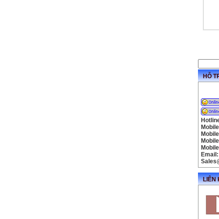
HỖ T
Hotli
Mobile
Mobil
Mobil
Mobile
Email:
Sales
LIÊN