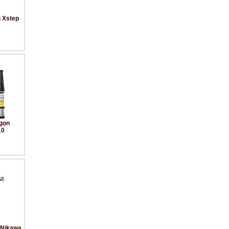
 Xstep
gọn
10
 Nikawa