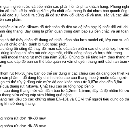
i gian nghiên cứu và tiếp nhận các phản hồi từ phía khách hàng, Phòng ngh
m đã thiết kế lại những điểm yếu nhất của thang là đai nhựa bao quanh ống 
n đế cao su. Ngoài ra cũng đã có sự thay đổi đáng kể về màu sắc và các đặ
iện sản phẩm.
ghiên cứu của Nikawa đã tính toán độ dẻo và độ bền hợp lý nhất đối với đa
anh ống thang, đây cũng là phần quan trọng đảm bảo sự bền chắc và an toàn
út.
g có thể thấy chân đế thang có nhiều rãnh sâu hơn model cũ, lớp cao su c
n vít chắc chắn, tránh bị tuột hoặc rách.
ra chúng tôi cũng đã thay đổi màu sắc của sản phẩm sao cho phù hợp hơn vớ
u dùng không chỉ bền mà còn đẹp mắt, nhiều công năng và hợp thời trang.
 mỗi model thang rút mới của năm 2016, Chúng tôi sẽ tặng kèm theo thang m
hang cao cấp để bạn có thể bảo quản và vận chuyển thang một cách an toàn 
ợi.
hôm rút NK-38 new bạn có thể sử dụng ở các chiều cao đa dạng bởi thiết kế
a sản phẩm – dễ dàng tùy chỉnh chiều cao của thang theo ý muốn của người
Bạn có thể tùy ý dùng các mức độ cao khác nhau từ 0,87m cho đến 3,8m.
 của thang rút Nikawa. Chất liệu cao su tổng hợp bền bỉ
m của dòng thang mới vẫn đảm bảo từ 1,2mm-1,5mm, đây là độ nhôm tối ư
o thang vừa cứng cáp vừa không quá nặng.
hang mới đều có các chứng nhận EN-131 và CE vì thế người tiêu dùng có t
ng khi sử dụng thang.