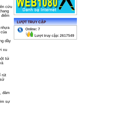
iên cứu
thang
c điểm
LƯỢT TRUY CẬP
i nhựa
Online: 7
 của
Lượt truy cập: 2617549
ũng dầy
i xu
ột túi
và
 rút
 sử
u, đảm
hêm sự