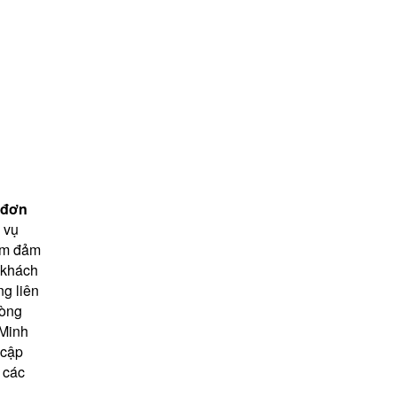
đơn 
vụ 
ẩm đảm 
khách 
g liên 
òng 
Minh 
cập 
 các 